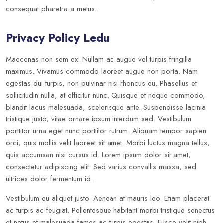
consequat pharetra a metus.
Privacy Policy Ledu
Maecenas non sem ex. Nullam ac augue vel turpis fringilla
maximus. Vivamus commodo laoreet augue non porta. Nam
egestas dui turpis, non pulvinar nisi rhoncus eu. Phasellus et
sollicitudin nulla, at efficitur nunc. Quisque et neque commodo,
blandit lacus malesuada, scelerisque ante. Suspendisse lacinia
tristique justo, vitae ornare ipsum interdum sed. Vestibulum
porttitor urna eget nunc porttitor rutrum. Aliquam tempor sapien
orci, quis mollis velit laoreet sit amet. Morbi luctus magna tellus,
quis accumsan nisi cursus id. Lorem ipsum dolor sit amet,
consectetur adipiscing elit. Sed varius convallis massa, sed
ultrices dolor fermentum id.
Vestibulum eu aliquet justo. Aenean at mauris leo. Etiam placerat
ac turpis ac feugiat. Pellentesque habitant morbi tristique senectus
et netus et malesuada fames ac turpis egestas. Fusce velit nibh,