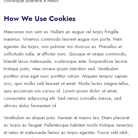
consequat pharetra a metus.
How We Use Cookies
Maecenas non sem ex. Nullam ac augue vel turpis fringilla
maximus. Vivamus commodo laoreet augue non porta. Nam
egestas dui turpis, non pulvinar nisi rhoncus eu. Phasellus et
sollicitudin nulla, at efficitur nunc. Quisque et neque commodo,
blandit lacus malesuada, scelerisque ante. Suspendisse lacinia
tristique justo, vitae ornare ipsum interdum sed. Vestibulum
porttitor urna eget nunc porttitor rutrum. Aliquam tempor sapien
orci, quis mollis velit laoreet sit amet. Morbi luctus magna tellus,
quis accumsan nisi cursus id. Lorem ipsum dolor sit amet,
consectetur adipiscing elit. Sed varius convallis massa, sed
ultrices dolor fermentum id.
Vestibulum eu aliquet justo. Aenean at mauris leo. Etiam placerat
ac turpis ac feugiat. Pellentesque habitant morbi tristique senectus
et netus et malesuada fames ac turpis egestas. Fusce velit nibh,