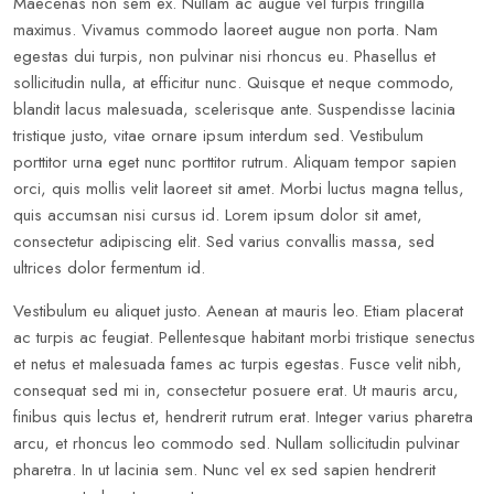
Maecenas non sem ex. Nullam ac augue vel turpis fringilla
maximus. Vivamus commodo laoreet augue non porta. Nam
egestas dui turpis, non pulvinar nisi rhoncus eu. Phasellus et
sollicitudin nulla, at efficitur nunc. Quisque et neque commodo,
blandit lacus malesuada, scelerisque ante. Suspendisse lacinia
tristique justo, vitae ornare ipsum interdum sed. Vestibulum
porttitor urna eget nunc porttitor rutrum. Aliquam tempor sapien
orci, quis mollis velit laoreet sit amet. Morbi luctus magna tellus,
quis accumsan nisi cursus id. Lorem ipsum dolor sit amet,
consectetur adipiscing elit. Sed varius convallis massa, sed
ultrices dolor fermentum id.
Vestibulum eu aliquet justo. Aenean at mauris leo. Etiam placerat
ac turpis ac feugiat. Pellentesque habitant morbi tristique senectus
et netus et malesuada fames ac turpis egestas. Fusce velit nibh,
consequat sed mi in, consectetur posuere erat. Ut mauris arcu,
finibus quis lectus et, hendrerit rutrum erat. Integer varius pharetra
arcu, et rhoncus leo commodo sed. Nullam sollicitudin pulvinar
pharetra. In ut lacinia sem. Nunc vel ex sed sapien hendrerit