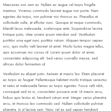
Maecenas non sem ex. Nullam ac augue vel turpis fringilla
maximus. Vivamus commodo laoreet augue non porta. Nam
egestas dui turpis, non pulvinar nisi rhoncus eu. Phasellus et
sollicitudin nulla, at efficitur nunc. Quisque et neque commodo,
blandit lacus malesuada, scelerisque ante. Suspendisse lacinia
tristique justo, vitae ornare ipsum interdum sed. Vestibulum
porttitor urna eget nunc porttitor rutrum. Aliquam tempor sapien
orci, quis mollis velit laoreet sit amet. Morbi luctus magna tellus,
quis accumsan nisi cursus id. Lorem ipsum dolor sit amet,
consectetur adipiscing elit. Sed varius convallis massa, sed
ultrices dolor fermentum id.
Vestibulum eu aliquet justo. Aenean at mauris leo. Etiam placerat
ac turpis ac feugiat. Pellentesque habitant morbi tristique senectus
et netus et malesuada fames ac turpis egestas. Fusce velit nibh,
consequat sed mi in, consectetur posuere erat. Ut mauris arcu,
finibus quis lectus et, hendrerit rutrum erat. Integer varius pharetra
arcu, et rhoncus leo commodo sed. Nullam sollicitudin pulvinar
pharetra. In ut lacinia sem. Nunc vel ex sed sapien hendrerit